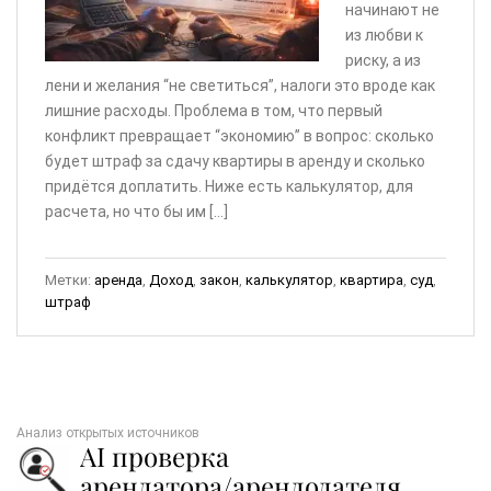
начинают не
из любви к
риску, а из
лени и желания “не светиться”, налоги это вроде как
лишние расходы. Проблема в том, что первый
конфликт превращает “экономию” в вопрос: сколько
будет штраф за сдачу квартиры в аренду и сколько
придётся доплатить. Ниже есть калькулятор, для
расчета, но что бы им […]
Метки:
аренда
,
Доход
,
закон
,
калькулятор
,
квартира
,
суд
,
штраф
Анализ открытых источников
AI проверка
арендатора/арендодателя