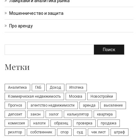
Лайфхаки и аналитика рынка
Мошенничество и защита
Про аренду
Поиск
Метки
Аналитика
ГАБ
Доход
Ипотека
Коммерческая недвижимость
Москва
Новостройки
Прогноз
агентство недвижимости
аренда
выселение
депозит
закон
залог
калькулятор
квартира
комиссия
налоги
образец
проверка
продажа
риэлтор
собственник
спор
суд
чек лист
штраф