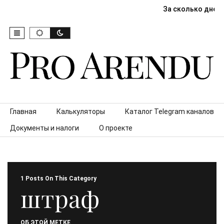
За сколько дней
Skip to content
Главная
Калькуляторы
Каталог Telegram каналов
Документы и налоги
О проекте
1 Posts On This Category
штраф
ОБ ЭТОЙ МЕТКЕ