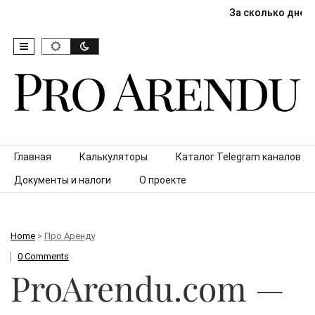
За сколько дней
Skip to content
Главная
Калькуляторы
Каталог Telegram каналов
Документы и налоги
О проекте
Home
>
Про Аренду
0 Comments
ProArendu.com —