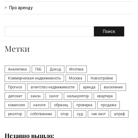
Про аренду
Поиск
Метки
Аналитика
ГАБ
Доход
Ипотека
Коммерческая недвижимость
Москва
Новостройки
Прогноз
агентство недвижимости
аренда
выселение
депозит
закон
залог
калькулятор
квартира
комиссия
налоги
образец
проверка
продажа
риэлтор
собственник
спор
суд
чек лист
штраф
Недавно вышло: