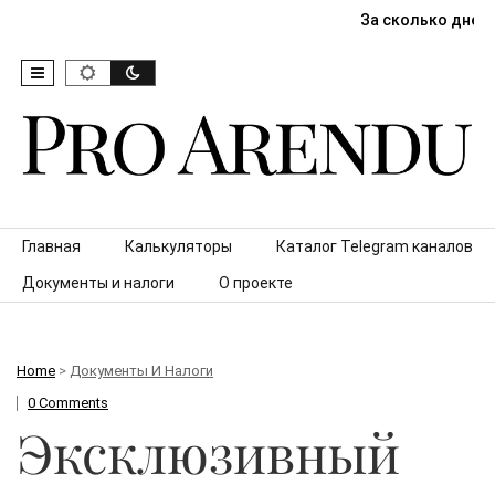
За сколько дней
Skip to content
Главная
Калькуляторы
Каталог Telegram каналов
Документы и налоги
О проекте
Home
>
Документы И Налоги
0 Comments
Эксклюзивный