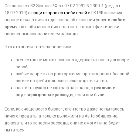
Согласно ст.32 Закона РФ от 07.02.1992 N 2300-1 (ред. от
18.07.2019)
о защите прав потребителей
и ГК РФ заказчик
вправе отказаться от договора об оказании услуг
в любое
время
, но с обязанностью оплатить только фактически
понесённые исполнителем расходы.
Что это значит на человеческом:
агентство не может законно «держать» вас в договоре
силой;
любые запреты на расторжение противоречат базовой
логике потребительского законодательства;
платить нужно не «штраф за отказ», а
реальные
подтверждённые расходы
, если они были.
Если, как чаще всего бывает, агентство даже не пыталось
ничего продать, а только выложили на Avito обявление,
доказать что понесли расходы, они не смогут и не будут
пытаться.