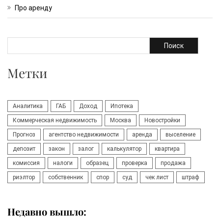
Про аренду
Поиск
Метки
Аналитика
ГАБ
Доход
Ипотека
Коммерческая недвижимость
Москва
Новостройки
Прогноз
агентство недвижимости
аренда
выселение
депозит
закон
залог
калькулятор
квартира
комиссия
налоги
образец
проверка
продажа
риэлтор
собственник
спор
суд
чек лист
штраф
Недавно вышло: