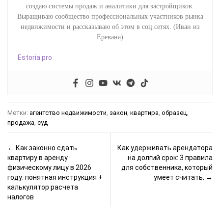
создаю системы продаж и аналитики для застройщиков.
Выращиваю сообщество профессиональных участников рынка
недвижимости и рассказываю об этом в соц.сетях. (Иван из
Еревана)
Estoria.pro
Метки:
агентство недвижимости
,
закон
,
квартира
,
образец
,
продажа
,
суд
Post navigation
←
Как законно сдать
Как удерживать арендатора
квартиру в аренду
на долгий срок: 3 правила
физическому лицу в 2026
для собственника, который
году: понятная инструкция +
умеет считать.
→
калькулятор расчета
налогов