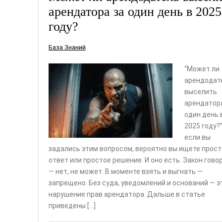
арендатора за один день в 2025
году?
База Знаний
“Может ли
арендодат
выселить
арендатор
один день 
2025 году?”
если вы
задались этим вопросом, вероятно вы ищете прос
ответ или простое решение. И оно есть. Закон гово
— нет, не может. В моменте взять и выгнать —
запрещено. Без суда, уведомлений и оснований — э
нарушение прав арендатора. Дальше в статье
приведены […]