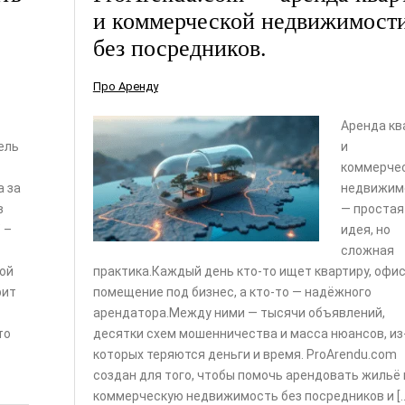
и коммерческой недвижимост
без посредников.
Про Аренду
Аренда кв
ель
и
коммерче
а за
недвижим
в
— простая
 –
идея, но
сложная
той
практика.Каждый день кто-то ищет квартиру, офис
рит
помещение под бизнес, а кто-то — надёжного
арендатора.Между ними — тысячи объявлений,
то
десятки схем мошенничества и масса нюансов, из
которых теряются деньги и время. ProArendu.com
создан для того, чтобы помочь арендовать жильё 
коммерческую недвижимость без посредников и [