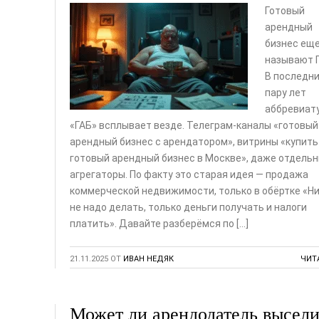
Готовый
арендный
бизнес ещ
называют Г
В последн
пару лет
аббревиат
«ГАБ» всплывает везде. Телеграм-каналы «готовый
арендный бизнес с арендатором», витрины «купить
готовый арендный бизнес в Москве», даже отдель
агрегаторы. По факту это старая идея — продажа
коммерческой недвижимости, только в обёртке «Н
не надо делать, только деньги получать и налоги
платить». Давайте разберёмся по […]
21.11.2025
ОТ
ИВАН НЕДЯК
ЧИТ
Может ли арендодатель высели