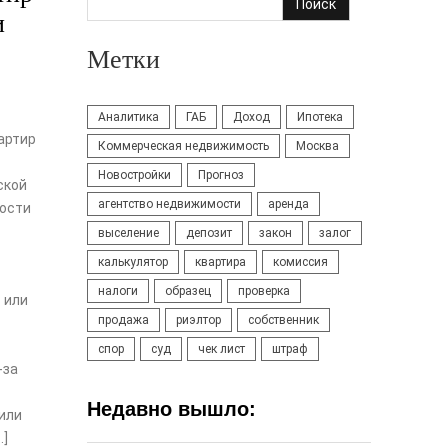
Поиск
и
Метки
Аналитика
ГАБ
Доход
Ипотека
артир
Коммерческая недвижимость
Москва
Новостройки
Прогноз
ской
агентство недвижимости
аренда
ости
выселение
депозит
закон
залог
калькулятор
квартира
комиссия
налоги
образец
проверка
 или
продажа
риэлтор
собственник
спор
суд
чек лист
штраф
-за
Недавно вышло:
или
…]