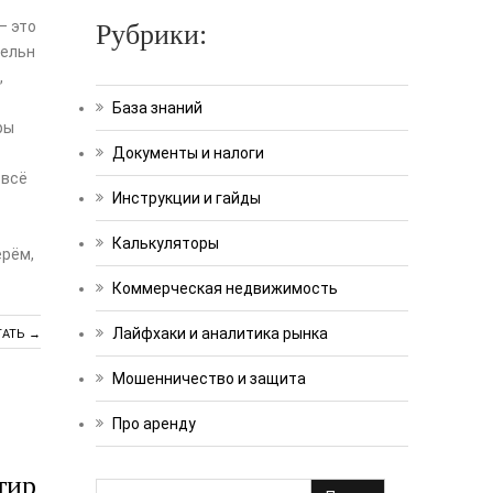
— это
Рубрики:
тельн
,
База знаний
ры
Документы и налоги
 всё
Инструкции и гайды
Калькуляторы
ерём,
Коммерческая недвижимость
Лайфхаки и аналитика рынка
ТАТЬ →
Мошенничество и защита
Про аренду
тир