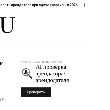
верить арендатора при сдаче квартиры в 2026…
Штраф за сд
к
Анализ открытых источников
AI проверка
арендатора/
арендодателя
Проверить
суть