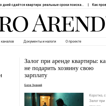
о дней сдаётся квартира: реальные сроки поиска…
Как про
 каналов
Документы и налоги
О проекте
Залог при аренде квартиры: ка
не подарить хозяину свою
и
зарплату
База Знаний
Коротко, 
Залог при