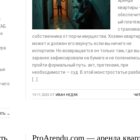
аренде
квартиры 
обеспечи
е
ый платёж
АБ.
страховка
ие
собственника от порчи имущества. Хозяин кварти
может и должен его вернуть если вы ничего не
ура
испортили. Но возвращается он только там, где вы
заранее зафиксировали на бумаге и не поленились
пройти формальный путь: акт, претензия, при
ные
необходимости — суд. В этой монстростатье разб
[…]
ичего
19.11.2025
ОТ
ИВАН НЕДЯК
ЧИ
АТЬ →
ть
ProArendu.com — аренда квар